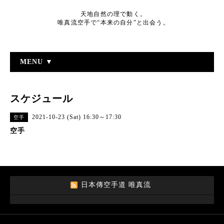
天地自然の理で動く。
唯真流空手で“本来の自分”と出会う。
MENU ▼
スケジュール
2021-10-23 (Sat) 16:30～17:30
空手
空手
日本傳空手道 唯真流