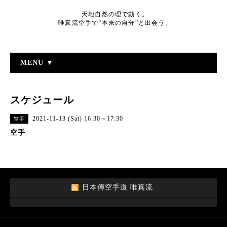
天地自然の理で動く。
唯真流空手で“本来の自分”と出会う。
MENU ▼
スケジュール
2021-11-13 (Sat) 16:30～17:30
空手
空手
日本傳空手道 唯真流