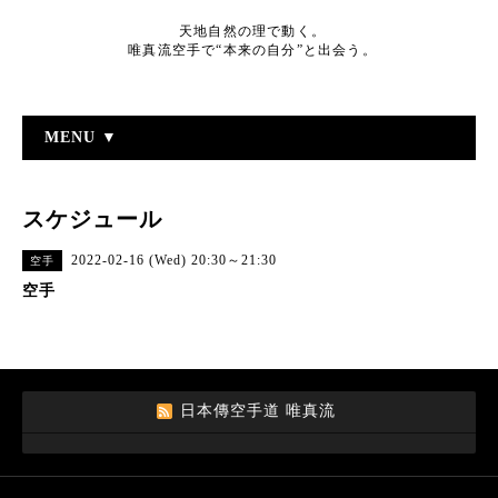
天地自然の理で動く。
唯真流空手で“本来の自分”と出会う。
MENU ▼
スケジュール
2022-02-16 (Wed) 20:30～21:30
空手
空手
日本傳空手道 唯真流