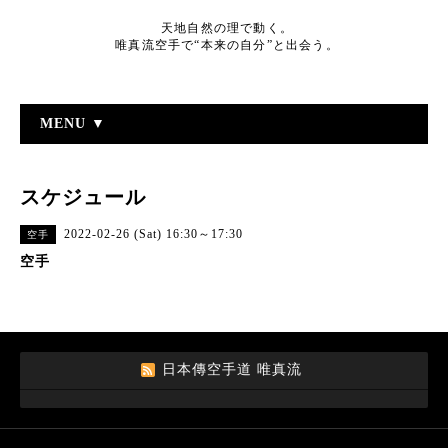
天地自然の理で動く。
唯真流空手で“本来の自分”と出会う。
MENU ▼
スケジュール
2022-02-26 (Sat) 16:30～17:30
空手
空手
日本傳空手道 唯真流