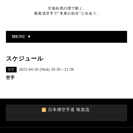
天地自然の理で動く。
唯真流空手で“本来の自分”と出会う。
MENU ▼
スケジュール
2022-04-20 (Wed) 20:30～21:30
空手
空手
日本傳空手道 唯真流