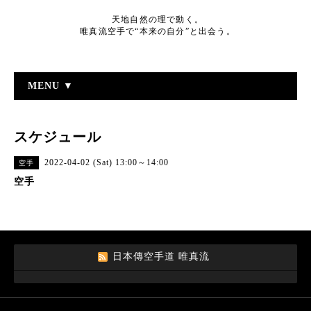
天地自然の理で動く。
唯真流空手で“本来の自分”と出会う。
MENU ▼
スケジュール
2022-04-02 (Sat) 13:00～14:00
空手
空手
日本傳空手道 唯真流