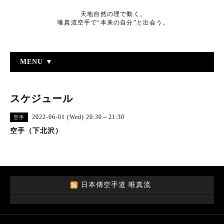
天地自然の理で動く。
唯真流空手で“本来の自分”と出会う。
MENU ▼
スケジュール
2022-06-01 (Wed) 20:30～21:30
空手
空手（下北沢）
日本傳空手道 唯真流