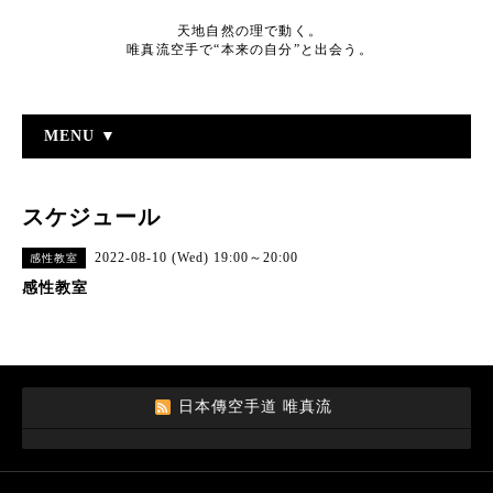
天地自然の理で動く。
唯真流空手で“本来の自分”と出会う。
MENU ▼
スケジュール
2022-08-10 (Wed) 19:00～20:00
感性教室
感性教室
日本傳空手道 唯真流