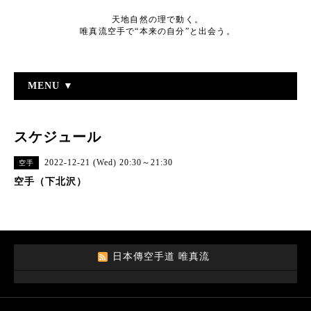
天地自然の理で動く。
唯真流空手で“本来の自分”と出会う。
MENU ▼
スケジュール
2022-12-21 (Wed) 20:30～21:30
空手
空手（下北沢）
日本傳空手道 唯真流