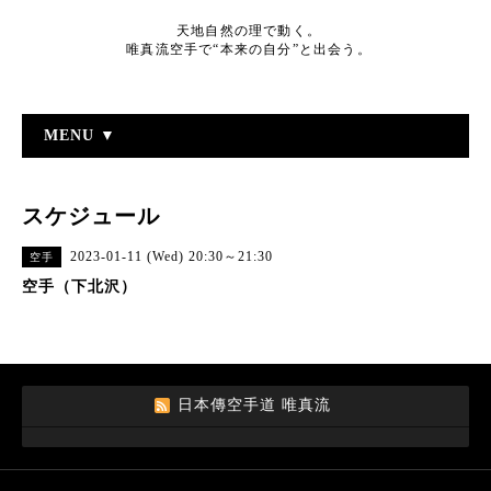
天地自然の理で動く。
唯真流空手で“本来の自分”と出会う。
MENU ▼
スケジュール
2023-01-11 (Wed) 20:30～21:30
空手
空手（下北沢）
日本傳空手道 唯真流