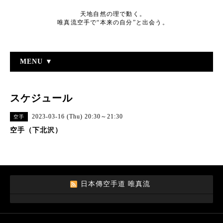
天地自然の理で動く。
唯真流空手で“本来の自分”と出会う。
MENU ▼
スケジュール
2023-03-16 (Thu) 20:30～21:30
空手
空手（下北沢）
日本傳空手道 唯真流