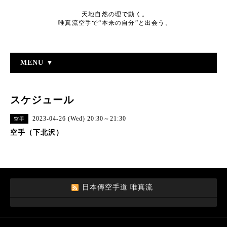
天地自然の理で動く。
唯真流空手で“本来の自分”と出会う。
MENU ▼
スケジュール
2023-04-26 (Wed) 20:30～21:30
空手
空手（下北沢）
日本傳空手道 唯真流