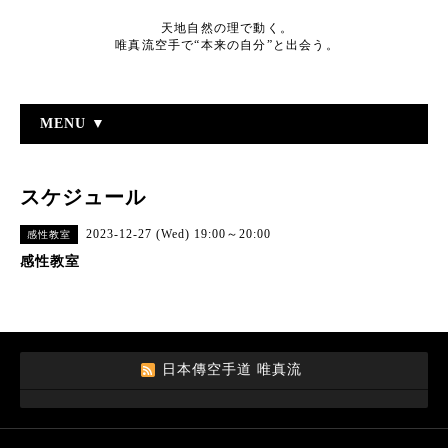
天地自然の理で動く。
唯真流空手で“本来の自分”と出会う。
MENU ▼
スケジュール
2023-12-27 (Wed) 19:00～20:00
感性教室
感性教室
日本傳空手道 唯真流