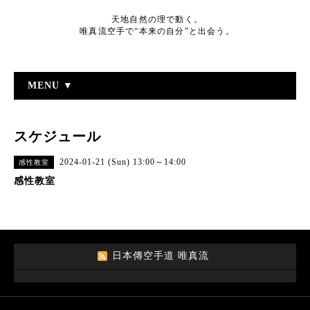
天地自然の理で動く。
唯真流空手で“本来の自分”と出会う。
MENU ▼
スケジュール
2024-01-21 (Sun) 13:00～14:00
感性教室
感性教室
日本傳空手道 唯真流