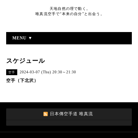
天地自然の理で動く。
唯真流空手で“本来の自分”と出会う。
MENU ▼
スケジュール
2024-03-07 (Thu) 20:30～21:30
空手
空手（下北沢）
日本傳空手道 唯真流