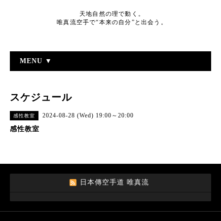
天地自然の理で動く。
唯真流空手で“本来の自分”と出会う。
MENU ▼
スケジュール
2024-08-28 (Wed) 19:00～20:00
感性教室
感性教室
日本傳空手道 唯真流