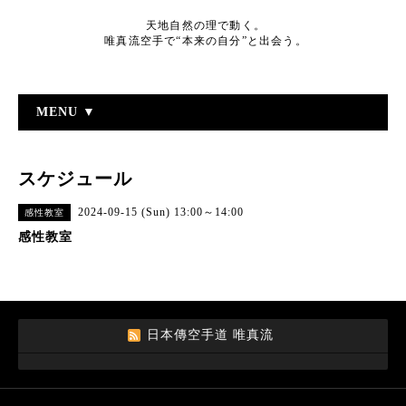
天地自然の理で動く。
唯真流空手で“本来の自分”と出会う。
MENU ▼
スケジュール
2024-09-15 (Sun) 13:00～14:00
感性教室
感性教室
日本傳空手道 唯真流