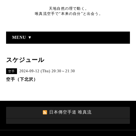
天地自然の理で動く。
唯真流空手で“本来の自分”と出会う。
MENU ▼
スケジュール
2024-09-12 (Thu) 20:30～21:30
空手
空手（下北沢）
日本傳空手道 唯真流