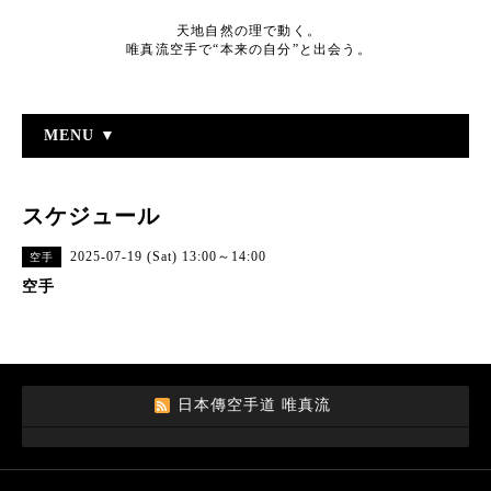
天地自然の理で動く。
唯真流空手で“本来の自分”と出会う。
MENU ▼
スケジュール
2025-07-19 (Sat) 13:00～14:00
空手
空手
日本傳空手道 唯真流