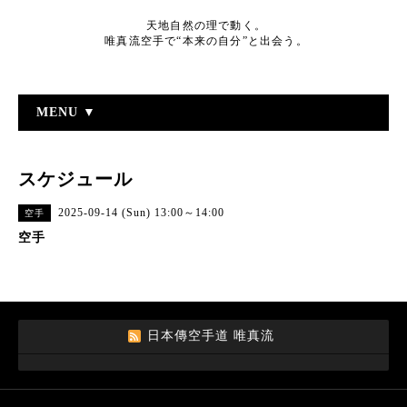
天地自然の理で動く。
唯真流空手で“本来の自分”と出会う。
MENU ▼
スケジュール
2025-09-14 (Sun) 13:00～14:00
空手
空手
日本傳空手道 唯真流