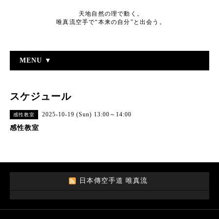
天地自然の理で動く。
唯真流空手で“本来の自分”と出会う。
MENU ▼
スケジュール
2025-10-19 (Sun) 13:00～14:00
感性教室
感性教室
日本傳空手道 唯真流