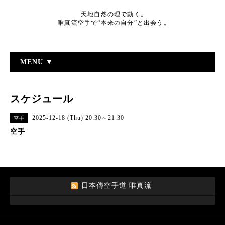
天地自然の理で動く。
唯真流空手で“本来の自分”と出会う。
MENU ▼
スケジュール
2025-12-18 (Thu) 20:30～21:30
空手
空手
日本傳空手道 唯真流