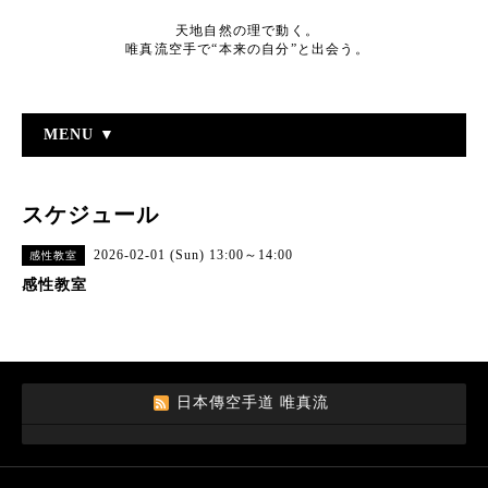
天地自然の理で動く。
唯真流空手で“本来の自分”と出会う。
MENU ▼
スケジュール
2026-02-01 (Sun) 13:00～14:00
感性教室
感性教室
日本傳空手道 唯真流