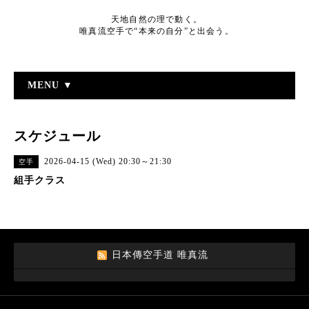
天地自然の理で動く。
唯真流空手で“本来の自分”と出会う。
MENU ▼
スケジュール
2026-04-15 (Wed) 20:30～21:30
空手
組手クラス
日本傳空手道 唯真流