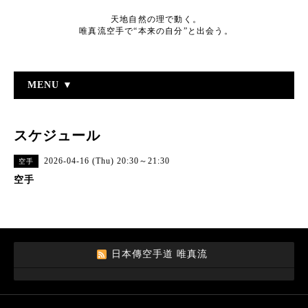
天地自然の理で動く。
唯真流空手で“本来の自分”と出会う。
MENU ▼
スケジュール
2026-04-16 (Thu) 20:30～21:30
空手
空手
日本傳空手道 唯真流