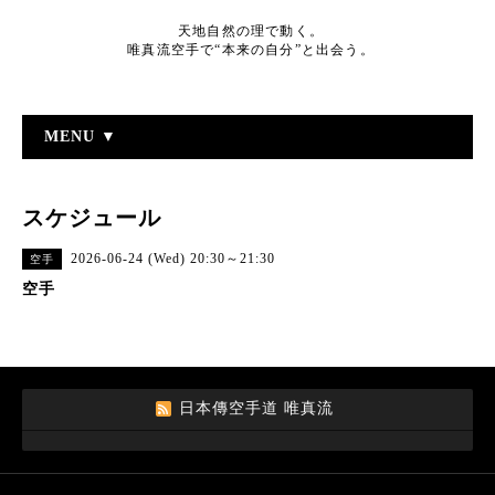
天地自然の理で動く。
唯真流空手で“本来の自分”と出会う。
MENU ▼
スケジュール
2026-06-24 (Wed) 20:30～21:30
空手
空手
日本傳空手道 唯真流