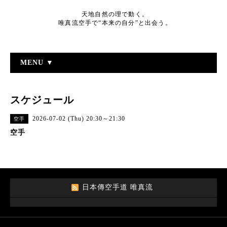
天地自然の理で動く。
唯真流空手で“本来の自分”と出会う。
MENU ▼
スケジュール
2026-07-02 (Thu) 20:30～21:30
空手
空手
日本傳空手道 唯真流