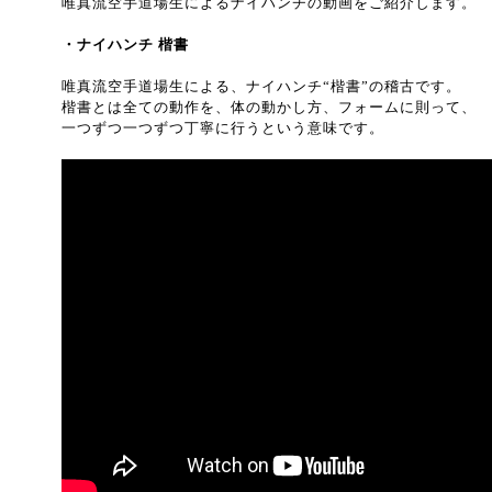
唯真流空手道場生によるナイハンチの動画をご紹介します。
・ナイハンチ 楷書
唯真流空手道場生による、ナイハンチ“楷書”の稽古です。
楷書とは全ての動作を、体の動かし方、フォームに則って、
一つずつ一つずつ丁寧に行うという意味です。