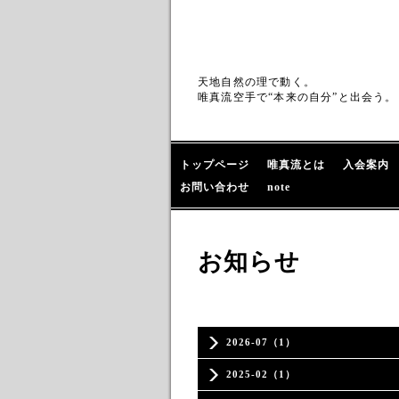
天地自然の理で動く。
唯真流空手で“本来の自分”と出会う。
トップページ
唯真流とは
入会案内
お問い合わせ
note
お知らせ
2026-07（1）
2025-02（1）